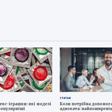
СТАТЬИ
секс-іграшки: які моделі
Коли потрібна допомог
популярніші
адвоката: найпоширеніш