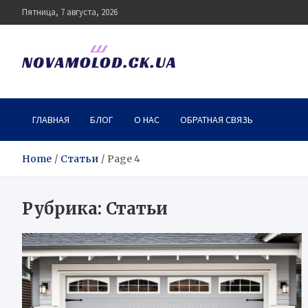
Skip
Пятница, 7 августа, 2026
to
content
novamolod.ck.ua
ГЛАВНАЯ
БЛОГ
О НАС
ОБРАТНАЯ СВЯЗЬ
Home
Статьи
Page 4
Рубрика:
Статьи