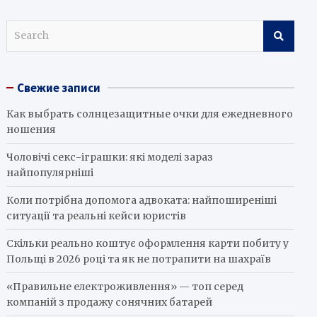
S
e
a
r
Свежие записи
c
h
Как выбрать солнцезащитные очки для ежедневного
ношения
Чоловічі секс-іграшки: які моделі зараз
найпопулярніші
Коли потрібна допомога адвоката: найпоширеніші
ситуації та реальні кейси юристів
Скільки реально коштує оформлення карти побиту у
Польщі в 2026 році та як не потрапити на шахраїв
«Правильне електроживлення» — топ серед
компаній з продажу сонячних батарей