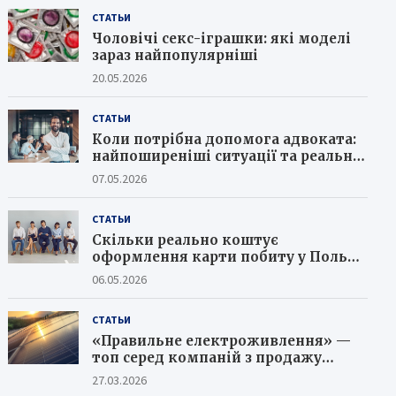
СТАТЬИ
Чоловічі секс-іграшки: які моделі
зараз найпопулярніші
20.05.2026
СТАТЬИ
Коли потрібна допомога адвоката:
найпоширеніші ситуації та реальні
кейси юристів
07.05.2026
СТАТЬИ
Скільки реально коштує
оформлення карти побиту у Польщі
в 2026 році та як не потрапити на
06.05.2026
шахраїв
СТАТЬИ
«Правильне електроживлення» —
топ серед компаній з продажу
сонячних батарей
27.03.2026