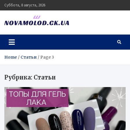
Skip
Суббота, 8 августа, 2026
to
content
novamolod.ck.ua
Home
Статьи
Page 3
Рубрика:
Статьи