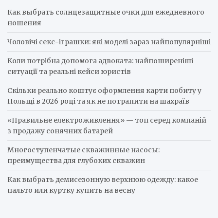
h
Как выбрать солнцезащитные очки для ежедневного
ношения
Чоловічі секс-іграшки: які моделі зараз найпопулярніші
Коли потрібна допомога адвоката: найпоширеніші
ситуації та реальні кейси юристів
Скільки реально коштує оформлення карти побиту у
Польщі в 2026 році та як не потрапити на шахраїв
«Правильне електроживлення» — топ серед компаній
з продажу сонячних батарей
Многоступенчатые скважинные насосы:
преимущества для глубоких скважин
Как выбрать демисезонную верхнюю одежду: какое
пальто или куртку купить на весну