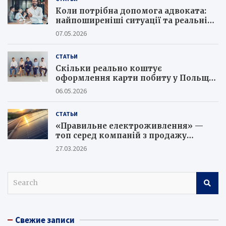
Коли потрібна допомога адвоката:
найпоширеніші ситуації та реальні
кейси юристів
07.05.2026
СТАТЬИ
Скільки реально коштує
оформлення карти побиту у Польщі
в 2026 році та як не потрапити на
06.05.2026
шахраїв
СТАТЬИ
«Правильне електроживлення» —
топ серед компаній з продажу
сонячних батарей
27.03.2026
S
e
a
r
Свежие записи
c