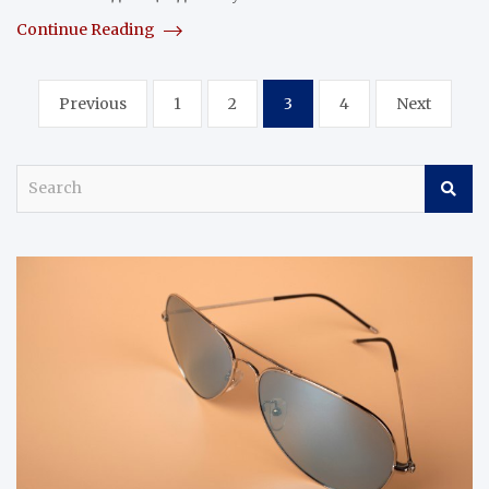
Continue Reading
Навигация
Previous
1
2
3
4
Next
по
записям
S
e
a
r
c
h