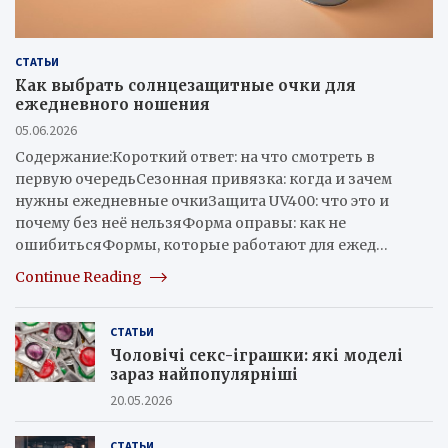
СТАТЬИ
Как выбрать солнцезащитные очки для
ежедневного ношения
05.06.2026
Содержание:Короткий ответ: на что смотреть в
первую очередьСезонная привязка: когда и зачем
нужны ежедневные очкиЗащита UV400: что это и
почему без неё нельзяФорма оправы: как не
ошибитьсяФормы, которые работают для ежед…
Continue Reading
СТАТЬИ
Чоловічі секс-іграшки: які моделі
зараз найпопулярніші
20.05.2026
СТАТЬИ