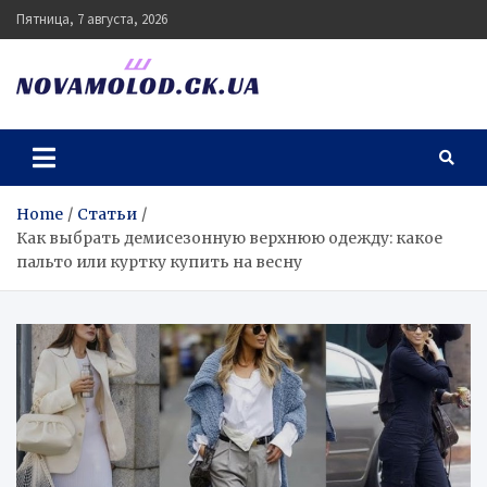
Skip
Пятница, 7 августа, 2026
to
content
novamolod.ck.ua
Home
Статьи
Как выбрать демисезонную верхнюю одежду: какое
пальто или куртку купить на весну