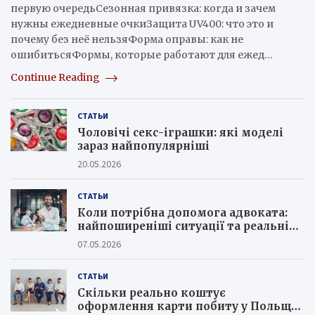
первую очередьСезонная привязка: когда и зачем
нужны ежедневные очкиЗащита UV400: что это и
почему без неё нельзяФорма оправы: как не
ошибитьсяФормы, которые работают для ежед…
Continue Reading
СТАТЬИ
Чоловічі секс-іграшки: які моделі
зараз найпопулярніші
20.05.2026
СТАТЬИ
Коли потрібна допомога адвоката:
найпоширеніші ситуації та реальні
кейси юристів
07.05.2026
СТАТЬИ
Скільки реально коштує
оформлення карти побиту у Польщі