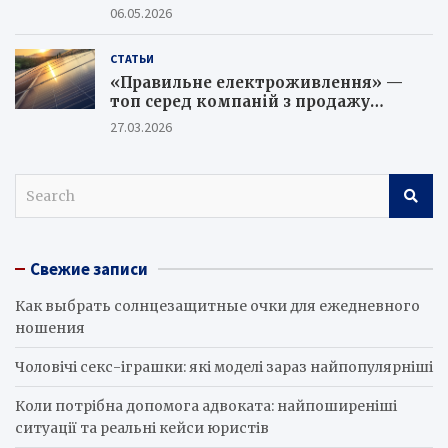
в 2026 році та як не потрапити на
06.05.2026
шахраїв
СТАТЬИ
«Правильне електроживлення» —
топ серед компаній з продажу
сонячних батарей
27.03.2026
S
e
a
r
Свежие записи
c
h
Как выбрать солнцезащитные очки для ежедневного
ношения
Чоловічі секс-іграшки: які моделі зараз найпопулярніші
Коли потрібна допомога адвоката: найпоширеніші
ситуації та реальні кейси юристів