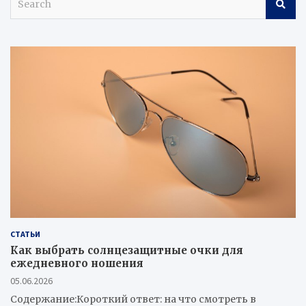
e
a
r
c
h
СТАТЬИ
Как выбрать солнцезащитные очки для
ежедневного ношения
05.06.2026
Содержание:Короткий ответ: на что смотреть в