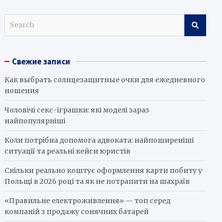
S
e
a
r
Свежие записи
c
h
Как выбрать солнцезащитные очки для ежедневного
ношения
Чоловічі секс-іграшки: які моделі зараз
найпопулярніші
Коли потрібна допомога адвоката: найпоширеніші
ситуації та реальні кейси юристів
Скільки реально коштує оформлення карти побиту у
Польщі в 2026 році та як не потрапити на шахраїв
«Правильне електроживлення» — топ серед
компаній з продажу сонячних батарей