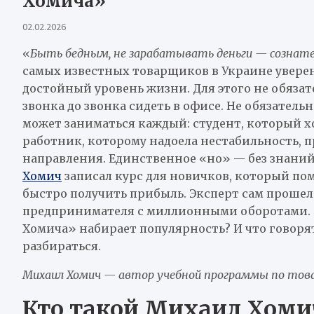
Хомича»
02.02.2026
«
Быть бедным, не зарабатывать деньги — сознат
самых известных товарщиков в Украине уверен
достойный уровень жизни. Для этого не обязат
звонка до звонка сидеть в офисе. Не обязатель
может заниматься каждый: студент, который х
работник, которому надоела нестабильность,
направления. Единственное «но» — без знаний
Хомич
записал курс для новичков, который по
быстро получить прибыль. Эксперт сам прошел
предпринимателя с миллионными оборотами. Д
Хомича» набирает популярность? И что говорят
разбираться.
Михаил Хомич — автор учебной программы по това
Кто такой Михаил Хомич