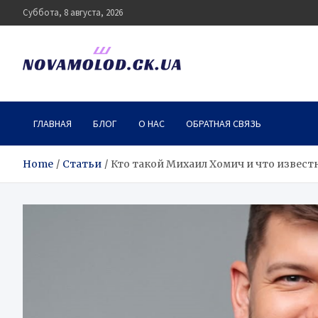
Skip
Суббота, 8 августа, 2026
to
content
novamolod.ck.ua
ГЛАВНАЯ
БЛОГ
О НАС
ОБРАТНАЯ СВЯЗЬ
Home
Статьи
Кто такой Михаил Хомич и что извест