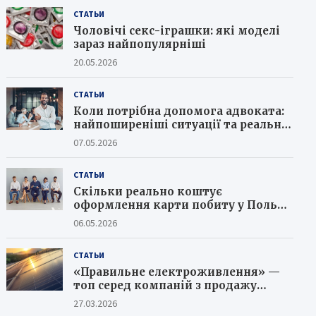
СТАТЬИ
Чоловічі секс-іграшки: які моделі
зараз найпопулярніші
20.05.2026
СТАТЬИ
Коли потрібна допомога адвоката:
найпоширеніші ситуації та реальні
кейси юристів
07.05.2026
СТАТЬИ
Скільки реально коштує
оформлення карти побиту у Польщі
в 2026 році та як не потрапити на
06.05.2026
шахраїв
СТАТЬИ
«Правильне електроживлення» —
топ серед компаній з продажу
сонячних батарей
27.03.2026