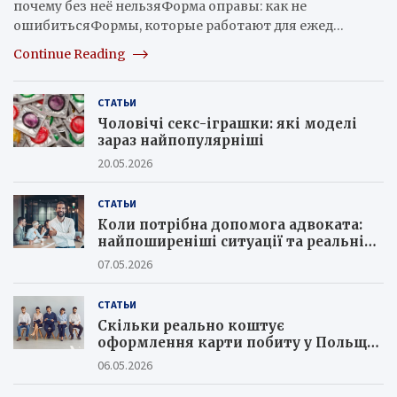
почему без неё нельзяФорма оправы: как не
ошибитьсяФормы, которые работают для ежед…
Continue Reading
СТАТЬИ
Чоловічі секс-іграшки: які моделі
зараз найпопулярніші
20.05.2026
СТАТЬИ
Коли потрібна допомога адвоката:
найпоширеніші ситуації та реальні
кейси юристів
07.05.2026
СТАТЬИ
Скільки реально коштує
оформлення карти побиту у Польщі
в 2026 році та як не потрапити на
06.05.2026
шахраїв