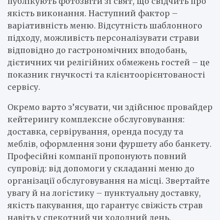
публікують фотозвіти зі свят, що свідчить про
якість виконання. Наступний фактор –
варіативність меню. Відсутність шаблонного
підходу, можливість персоналізувати страви
відповідно до гастрономічних вподобань,
дієтичних чи релігійних обмежень гостей – це
показник гнучкості та клієнтоорієнтованості
сервісу.
Окремо варто з’ясувати, чи здійснює провайдер
кейтерингу комплексне обслуговування:
доставка, сервірування, оренда посуду та
меблів, оформлення зони фуршету або банкету.
Професійні компанії пропонують повний
супровід: від допомоги у складанні меню до
організації обслуговування на місці. Звертайте
увагу й на логістику – пунктуальну доставку,
якість пакування, що гарантує свіжість страв
навіть у спекотний чи холодний день.