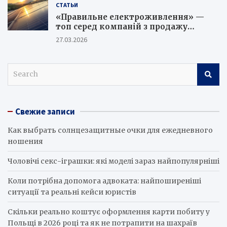
СТАТЬИ
«Правильне електроживлення» —
топ серед компаній з продажу
сонячних батарей
27.03.2026
S
e
a
r
Свежие записи
c
h
Как выбрать солнцезащитные очки для ежедневного
ношения
Чоловічі секс-іграшки: які моделі зараз найпопулярніші
Коли потрібна допомога адвоката: найпоширеніші
ситуації та реальні кейси юристів
Скільки реально коштує оформлення карти побиту у
Польщі в 2026 році та як не потрапити на шахраїв