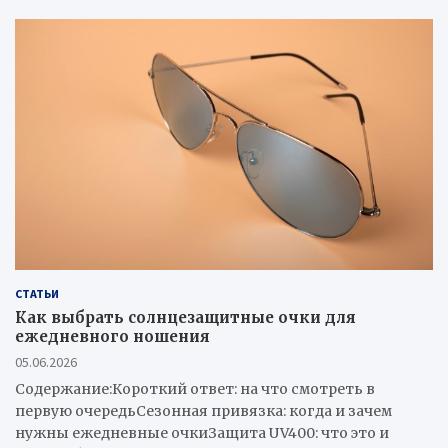
r
c
h
СТАТЬИ
Как выбрать солнцезащитные очки для
ежедневного ношения
05.06.2026
Содержание:Короткий ответ: на что смотреть в
первую очередьСезонная привязка: когда и зачем
нужны ежедневные очкиЗащита UV400: что это и