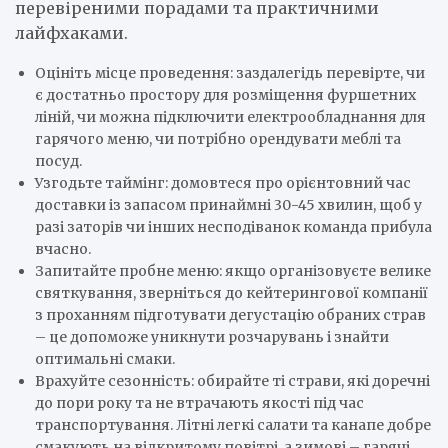
перевіреними порадами та практичними
лайфхаками.
Оцініть місце проведення: заздалегідь перевірте, чи
є достатньо простору для розміщення фуршетних
ліній, чи можна підключити електрообладнання для
гарячого меню, чи потрібно орендувати меблі та
посуд.
Узгодьте таймінг: домовтеся про орієнтовний час
доставки із запасом принаймні 30-45 хвилин, щоб у
разі заторів чи інших несподіванок команда прибула
вчасно.
Запитайте пробне меню: якщо організовуєте велике
святкування, зверніться до кейтерингової компанії
з проханням підготувати дегустацію обраних страв
– це допоможе уникнути розчарувань і знайти
оптимальні смаки.
Врахуйте сезонність: обирайте ті страви, які доречні
до пори року та не втрачають якості під час
транспортування. Літні легкі салати та канапе добре
смакують на відкритому повітрі, а зимові – гарячі