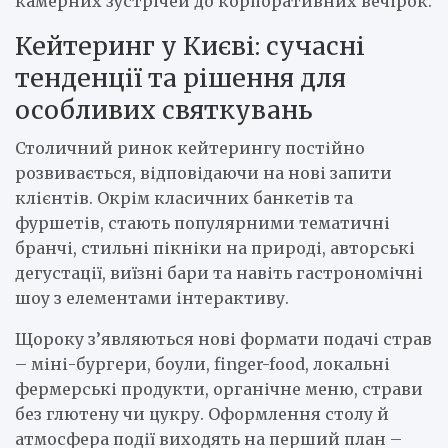
камерних зустрічей до корпоративних вечірок.
Кейтеринг у Києві: сучасні
тенденції та рішення для
особливих святкувань
Столичний ринок кейтерингу постійно
розвивається, відповідаючи на нові запити
клієнтів. Окрім класичних банкетів та
фуршетів, стають популярними тематичні
бранчі, стильні пікніки на природі, авторські
дегустації, виїзні бари та навіть гастрономічні
шоу з елементами інтерактиву.
Щороку з’являються нові формати подачі страв
– міні-бургери, боули, finger-food, локальні
фермерські продукти, органічне меню, страви
без глютену чи цукру. Оформлення столу й
атмосфера події виходять на перший план –