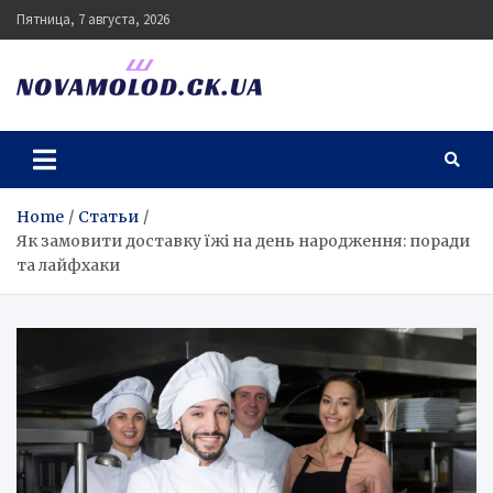
Skip
Пятница, 7 августа, 2026
to
content
novamolod.ck.ua
Home
Статьи
Як замовити доставку їжі на день народження: поради
та лайфхаки