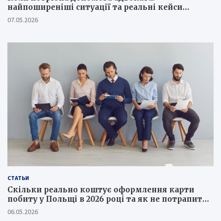
найпоширеніші ситуації та реальні кейси
юристів
07.05.2026
СТАТЬИ
Скільки реально коштує оформлення карти
побиту у Польщі в 2026 році та як не потрапити
на шахраїв
06.05.2026