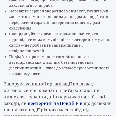
закуски, м’ясо чи риба.
Перевірте сервіси зворотного зв’язку: уточніть, чи
можете ви змінити меню за день-два до події, та чи
передбачені гарантії повернення коштів у разі
скасування.
Скоординуйте з організатором: визначте, хто
відповідатиме за комунікацію з кейтерингом у день
свята – це позбавить зайвих питань і
невідповідностей.
Подбайте про комфорт гостей: наявність
вегетаріанських, дитячих, безглютенових і
дієтичних опцій – плюс до атмосфери гостинності
на вашому святі.
Запорука успішної організації полягає у
деталях: сервіс компанії Дзиґа охоплює не
лише святкування днів народження, а й такі
заходи, як
кейтеринг на Новий Рік
що дозволяє
планувати події різного масштабу, від