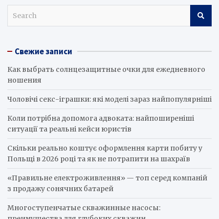
S
e
a
r
Свежие записи
c
h
Как выбрать солнцезащитные очки для ежедневного
ношения
Чоловічі секс-іграшки: які моделі зараз найпопулярніші
Коли потрібна допомога адвоката: найпоширеніші
ситуації та реальні кейси юристів
Скільки реально коштує оформлення карти побиту у
Польщі в 2026 році та як не потрапити на шахраїв
«Правильне електроживлення» — топ серед компаній
з продажу сонячних батарей
Многоступенчатые скважинные насосы:
преимущества для глубоких скважин