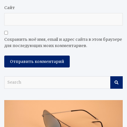
Сайт
Сохранить моё имя, email и адрес сайта в этом браузере
для последующих моих комментариев.
S
e
a
r
c
h