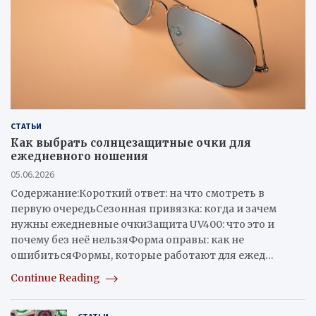
СТАТЬИ
Как выбрать солнцезащитные очки для
ежедневного ношения
05.06.2026
Содержание:Короткий ответ: на что смотреть в
первую очередьСезонная привязка: когда и зачем
нужны ежедневные очкиЗащита UV400: что это и
почему без неё нельзяФорма оправы: как не
ошибитьсяФормы, которые работают для ежед…
Continue Reading