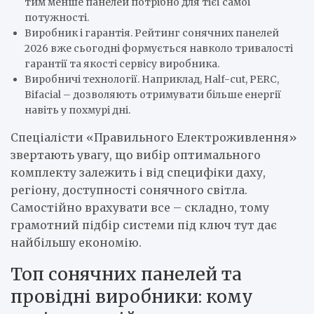
тим менше панелей потрібно для тієї самої
потужності.
Виробник і гарантія. Рейтинг сонячних панелей
2026 вже сьогодні формується навколо тривалості
гарантії та якості сервісу виробника.
Виробничі технології. Наприклад, Half-cut, PERC,
Bifacial – дозволяють отримувати більше енергії
навіть у похмурі дні.
Спеціалісти «Правильного Електроживлення»
звертають увагу, що вибір оптимального
комплекту залежить і від специфіки даху,
регіону, доступності сонячного світла.
Самостійно врахувати все – складно, тому
грамотний підбір системи під ключ тут дає
найбільшу економію.
Топ сонячних панелей та
провідні виробники: кому