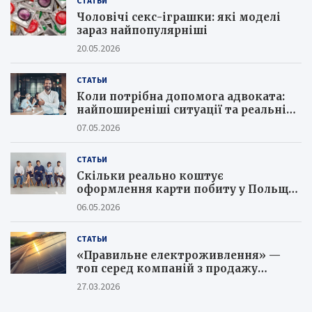
СТАТЬИ
Чоловічі секс-іграшки: які моделі
зараз найпопулярніші
20.05.2026
СТАТЬИ
Коли потрібна допомога адвоката:
найпоширеніші ситуації та реальні
кейси юристів
07.05.2026
СТАТЬИ
Скільки реально коштує
оформлення карти побиту у Польщі
в 2026 році та як не потрапити на
06.05.2026
шахраїв
СТАТЬИ
«Правильне електроживлення» —
топ серед компаній з продажу
сонячних батарей
27.03.2026