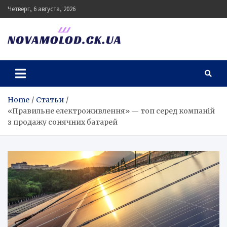
Skip
Четверг, 6 августа, 2026
to
content
novamolod.ck.ua
Home
Статьи
«Правильне електроживлення» — топ серед компаній
з продажу сонячних батарей