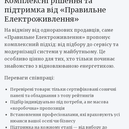
Комплексні рішення та
підтримка від «Правильне
Електроживлення»
На відміну від одноразових продавців, саме
«Правильне Електроживлення» пропонує
комплексний підхід: від підбору до сервісу та
модернізації системи у майбутньому. Це
особливо цінно для тих, хто тільки починає
знайомство з відновлюваною енергетикою.
Переваги співпраці:
Перевірені товари: тільки сертифіковані сонячні
панелі та обладнання з топу рейтингів
Підбір індивідуально під потреби, а не масова
«коробочна» пропозиція
Встановлення професіоналами, які враховують усі
нюанси вашої оселі чи бізнесу
Підтримка на кожному етапі — від вибору до