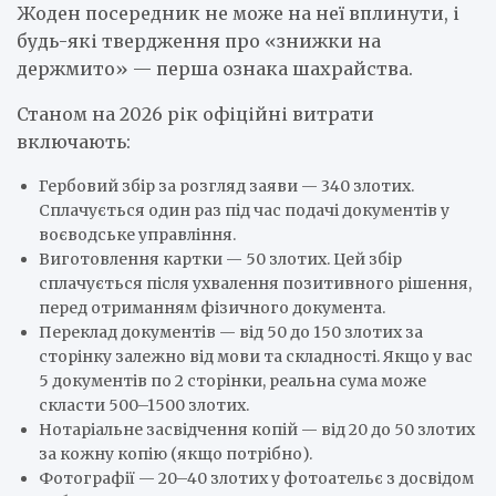
Жоден посередник не може на неї вплинути, і
будь-які твердження про «знижки на
держмито» — перша ознака шахрайства.
Станом на 2026 рік офіційні витрати
включають:
Гербовий збір за розгляд заяви — 340 злотих.
Сплачується один раз під час подачі документів у
воєводське управління.
Виготовлення картки — 50 злотих. Цей збір
сплачується після ухвалення позитивного рішення,
перед отриманням фізичного документа.
Переклад документів — від 50 до 150 злотих за
сторінку залежно від мови та складності. Якщо у вас
5 документів по 2 сторінки, реальна сума може
скласти 500–1500 злотих.
Нотаріальне засвідчення копій — від 20 до 50 злотих
за кожну копію (якщо потрібно).
Фотографії — 20–40 злотих у фотоательє з досвідом