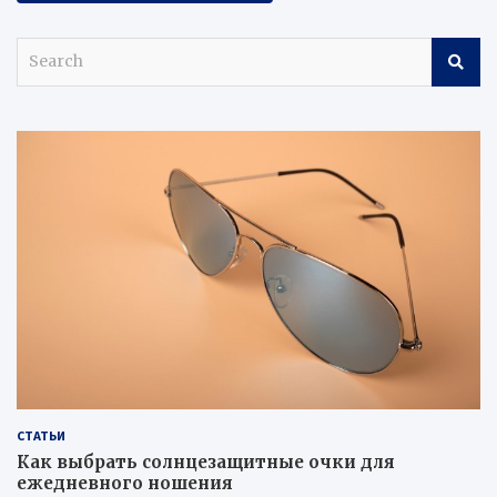
S
e
a
r
c
h
СТАТЬИ
Как выбрать солнцезащитные очки для
ежедневного ношения