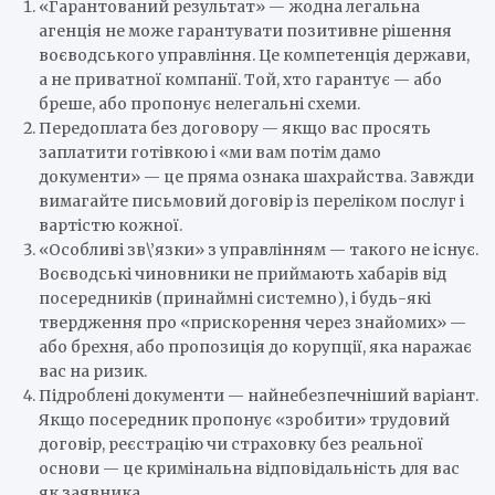
«Гарантований результат» — жодна легальна
агенція не може гарантувати позитивне рішення
воєводського управління. Це компетенція держави,
а не приватної компанії. Той, хто гарантує — або
бреше, або пропонує нелегальні схеми.
Передоплата без договору — якщо вас просять
заплатити готівкою і «ми вам потім дамо
документи» — це пряма ознака шахрайства. Завжди
вимагайте письмовий договір із переліком послуг і
вартістю кожної.
«Особливі зв\’язки» з управлінням — такого не існує.
Воєводські чиновники не приймають хабарів від
посередників (принаймні системно), і будь-які
твердження про «прискорення через знайомих» —
або брехня, або пропозиція до корупції, яка наражає
вас на ризик.
Підроблені документи — найнебезпечніший варіант.
Якщо посередник пропонує «зробити» трудовий
договір, реєстрацію чи страховку без реальної
основи — це кримінальна відповідальність для вас
як заявника.