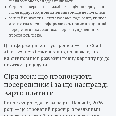
після зимового спаду активності.
Серпень–вересень — адміністрація повернулася
після відпусток, нові хвилі заявок ще не почалися.
Уникайте жовтня–лютого: саме тоді рекрутингові
агентства масово оформлюють нових працівників
перед зимовим сезоном, і черги в управліннях
зростають різко.
Ця інформація коштує грошей — і Top Staff
ділиться нею безкоштовно, бо вважає, що
клієнт повинен розуміти повну картину ще до
початку процедури.
Сіра зона: що пропонують
посередники і за що насправді
варто платити
Ринок супроводу легалізації в Польщі у 2026
році — це строкатий простір із реальними
професіоналами й численними шахраями.