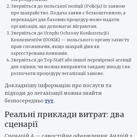
Зверніться до польської поліції (Policja) із заявою
про шахрайство. Подача заяви є безкоштовною, а
перекладач для базових процедур може надати
організація, що допомагає мігрантам.
Зверніться до Urzędu Ochrony Konkurencji i
Konsumentów (UOKiK) — польського органу захисту
прав споживачів, якщо шахрай діяв як
зареєстрована компанія.
Зверніться до Top Staff або іншої перевіреної агенції
для оцінки, чи можна виправити завдану шкоду і як
розпочати процедуру легалізації заново.
Докладнішу інформацію про послуги та
підходи до легалізації можна знайти
безпосередньо
тут
.
Реальні приклади витрат: два
сценарії
Сценарій А — самостійне оформлення: Андрій з