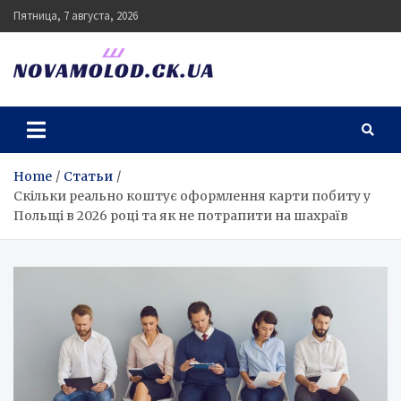
Skip
Пятница, 7 августа, 2026
to
content
novamolod.ck.ua
Home
Статьи
Скільки реально коштує оформлення карти побиту у
Польщі в 2026 році та як не потрапити на шахраїв