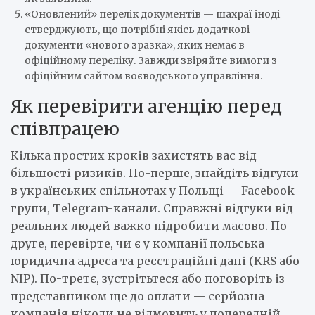
«Оновлений» перелік документів — шахраї іноді
стверджують, що потрібні якісь додаткові
документи «нового зразка», яких немає в
офіційному переліку. Завжди звіряйте вимоги з
офіційним сайтом воєводського управління.
Як перевірити агенцію перед
співпрацею
Кілька простих кроків захистять вас від
більшості ризиків. По-перше, знайдіть відгуки
в українських спільнотах у Польщі — Facebook-
групи, Telegram-канали. Справжні відгуки від
реальних людей важко підробити масово. По-
друге, перевірте, чи є у компанії польська
юридична адреса та реєстраційні дані (KRS або
NIP). По-третє, зустрітьтеся або поговоріть із
представником ще до оплати — серйозна
компанія ніколи не відмовить у попередній