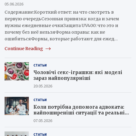
05.06.2026
Содержание:Короткий ответ: на что смотреть в
первую очередьСезонная привязка: когда и зачем
нужны ежедневные очкиЗащита UV400: что это и
почему без неё нельзяФорма оправы: как не
ошибитьсяФормы, которые работают для ежед…
Continue Reading
СТАТЬИ
Чоловічі секс-іграшки: які моделі
зараз найпопулярніші
20.05.2026
СТАТЬИ
Коли потрібна допомога адвоката:
найпоширеніші ситуації та реальні
кейси юристів
07.05.2026
СТАТЬИ