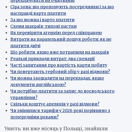
переплачувати на очікуванні
Сіра зона: що пропонують посередники і за що
насправді варто платити
За що можна і варто платити
Схеми шахраїв: типові пастки
Як перевірити агенцію перед співпрацею
Витрати на паралельний пошук роботи: як не
платити двічі
Що робити, якщо вже потрапили на шахраїв
Реальні приклади витрат: два сценарії
Часті запитання про вартість карти побиту
Чи повертають гербовий збір у разі відмови?
Чи можна заощадити на перекладах, якщо
документи англійською?
Чи потрібно платити за запис до воєводського
управління?
Скільки коштує апеляція у разі відмови?
Чи змінилися тарифи у 2026 році порівняно з
попередніми роками?
Уявіть: ви вже місяць у Польщі, знайшли