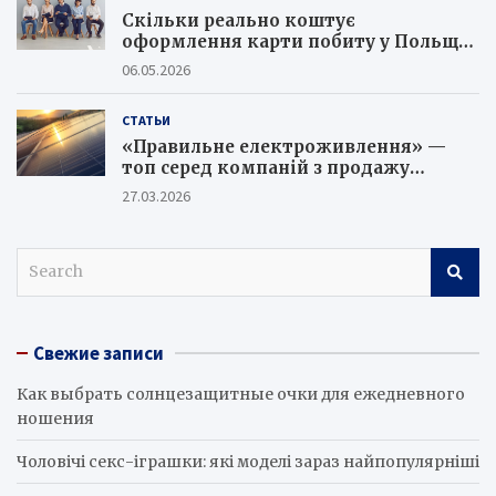
Скільки реально коштує
оформлення карти побиту у Польщі
в 2026 році та як не потрапити на
06.05.2026
шахраїв
СТАТЬИ
«Правильне електроживлення» —
топ серед компаній з продажу
сонячних батарей
27.03.2026
S
e
a
r
Свежие записи
c
h
Как выбрать солнцезащитные очки для ежедневного
ношения
Чоловічі секс-іграшки: які моделі зараз найпопулярніші